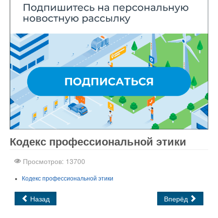
Кодекс профессиональной этики
Все для
Joomla
. Бесплатные шаблоны и расширения.
Просмотров: 13700
Кодекс профессиональной этики
Назад
Вперёд