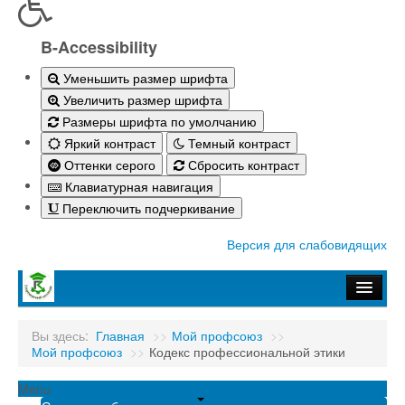
B-Accessibility
Уменьшить размер шрифта
Увеличить размер шрифта
Размеры шрифта по умолчанию
Яркий контраст
Темный контраст
Оттенки серого
Сбросить контраст
Клавиатурная навигация
Переключить подчеркивание
Версия для слабовидящих
Главная
Вы здесь:
Главная
>>
Мой профсоюз
>>
Мой профсоюз
>>
Кодекс профессиональной этики
Абитуриенту-2026
Студенту
Menu