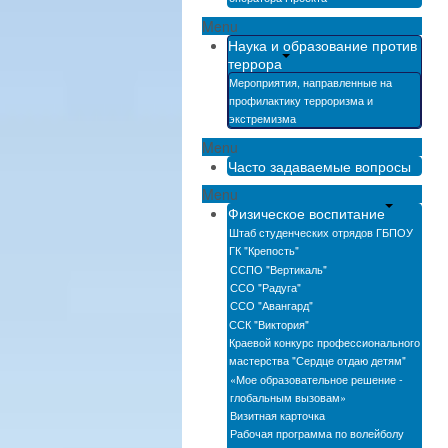
Menu
Наука и образование против
террора
Мероприятия, направленные на
профилактику терроризма и
экстремизма
Menu
Часто задаваемые вопросы
Menu
Физическое воспитание
Штаб студенческих отрядов ГБПОУ
ГК "Крепость"
ССПО "Вертикаль"
ССО "Радуга"
ССО "Авангард"
ССК "Виктория"
Краевой конкурс профессионального
мастерства "Сердце отдаю детям"
«Мое образовательное решение -
глобальным вызовам»
Визитная карточка
Рабочая программа по волейболу