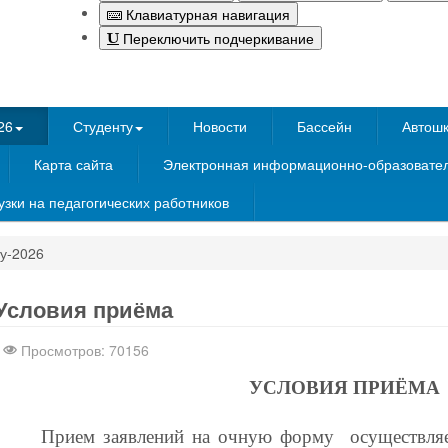
Клавиатурная навигация
Переключить подчеркивание
26
Студенту
Новости
Бассейн
Автош
Карта сайта
Электронная информационно-образовател
зки на педагогических работников
у-2026
nachodki.ru
интернет-магазин
Условия приёма
Просмотров: 70156
УСЛОВИЯ ПРИЁМА
Прием заявлений на очную форму осуществляе