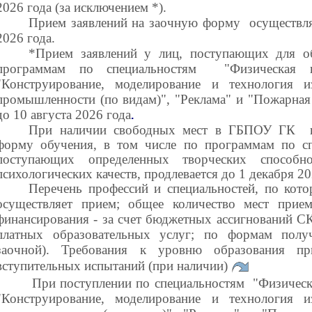
2026 года (за исключением *).
Прием заявлений на заочную форму осуществля
2026 года.
*Прием заявлений у лиц, поступающих для о
программам по специальностям "Физическая к
"Конструирование, моделирование и технология и
промышленности (по видам)", "Реклама" и "Пожарная
до 10 августа 2026 года
.
При наличии свободных мест в ГБПОУ ГК п
форму обучения, в том числе по программам по с
поступающих определенных творческих способно
психологических качеств, продлевается до 1 декабря 20
Перечень профессий и специальностей, по ко
осуществляет прием; общее количество мест прие
финансирования - за счет бюджетных ассигнований С
платных образовательных услуг; по формам получ
заочной). Требования к уровню образования пр
вступительных испытаний (при наличии)
При поступлении по специальностям "Физическа
"Конструирование, моделирование и технология и