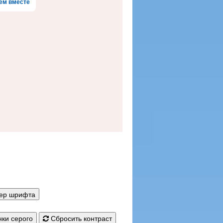
ем вместе
мер шрифта
ки серого
Сбросить контраст