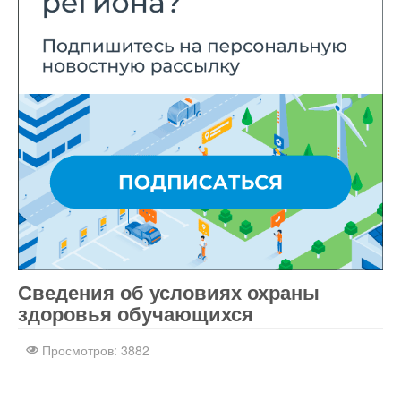
Сведения об условиях охраны
Компоненты, модули, шаблоны и другие
Расширения Joomla
здоровья обучающихся
Просмотров: 3882