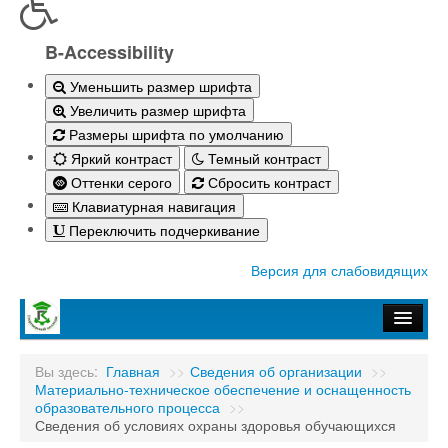
B-Accessibility
Уменьшить размер шрифта
Увеличить размер шрифта
Размеры шрифта по умолчанию
Яркий контраст
Темный контраст
Оттенки серого
Сбросить контраст
Клавиатурная навигация
Переключить подчеркивание
Версия для слабовидящих
Главная
Вы здесь:
Главная
>>
Сведения об организации
>>
Материально-техническое обеспечение и оснащенность
Абитуриенту-2026
образовательного процесса
>>
Сведения об условиях охраны здоровья обучающихся
Студенту