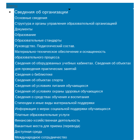
Menu
Новости
Сведения об организации
Бассейн
Основные сведения
Структура и органы управления образовательной организацией
Документы
Автошкола
Образование
Образовательные стандарты
Мастерские
Руководство. Педагогический состав.
Материально-техническое обеспечение и оснащенность
Обратная связь
образовательного процесса
Сведения об оборудованных учебных кабинетах. Сведения об объектах
БПОО
для проведения практических занятий
Сведения о библиотеке
Карта сайта
Сведения об объектах спорта
Сведения об условиях питания обучающихся
Электронная информационно-образовательная
Сведения об условиях охраны здоровья обучающихся
среда
Сведения о средствах обучения и воспитания
Стипендии и иные виды материальной поддержки
Снижение бюрократической нагрузки на
Информация о мерах социальной поддержки обучающихся
педагогических работников
Платные образовательные услуги
Финансово-хозяйственная деятельность
Вакантные места для приема (перевода)
Доступная среда
Международное сотрудничество