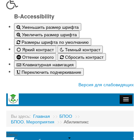
B-Accessibility
Уменьшить размер шрифта
Увеличить размер шрифта
Размеры шрифта по умолчанию
Яркий контраст
Темный контраст
Оттенки серого
Сбросить контраст
Клавиатурная навигация
Переключить подчеркивание
Версия для слабовидящих
Главная
Вы здесь:
Главная
>>
БПОО
>>
БПОО. Мероприятия
>>
Абилимпикс
Абитуриенту-2026
Студенту
Menu