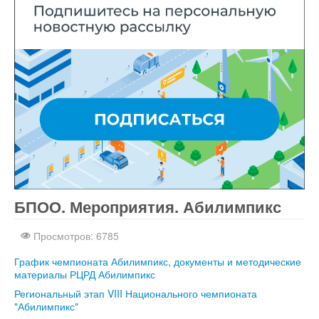
БПОО. Мероприятия. Абилимпикс
Все для
Joomla
. Бесплатные шаблоны и расширения.
Просмотров: 6785
График чемпионата Абилимпикс, документы и методические
материалы РЦРД Абилимпикс
Региональный этап VIII Национального чемпионата
"Абилимпикс"