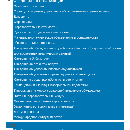
Сведения об организации
Новости
Основные сведения
Структура и органы управления образовательной организацией
Бассейн
Документы
Образование
Образовательные стандарты
Автошкола
Руководство. Педагогический состав.
Материально-техническое обеспечение и оснащенность
Мастерские
образовательного процесса
Сведения об оборудованных учебных кабинетах. Сведения об объектах
Обратная связь
для проведения практических занятий
Сведения о библиотеке
БПОО
Сведения об объектах спорта
Сведения об условиях питания обучающихся
Карта сайта
Сведения об условиях охраны здоровья обучающихся
Сведения о средствах обучения и воспитания
Электронная информационно-образовательная
Стипендии и иные виды материальной поддержки
среда
Информация о мерах социальной поддержки обучающихся
Платные образовательные услуги
Снижение бюрократической нагрузки на
Финансово-хозяйственная деятельность
педагогических работников
Вакантные места для приема (перевода)
Доступная среда
Международное сотрудничество
Menu