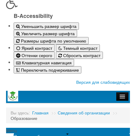
B-Accessibility
Уменьшить размер шрифта
Увеличить размер шрифта
Размеры шрифта по умолчанию
Яркий контраст
Темный контраст
Оттенки серого
Сбросить контраст
Клавиатурная навигация
Переключить подчеркивание
Версия для слабовидящих
Главная
Вы здесь:
Главная
>>
Сведения об организации
>>
Образование
Абитуриенту-2026
Студенту
Menu