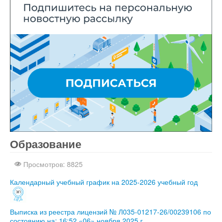
Образование
Joomla шаблоны бесплатно
http://joomla3x.ru
Просмотров: 8825
Календарный учебный график на 2025-2026 учебный год
Выписка из реестра лицензий № Л035-01217-26/00239106 по
состоянию на: 16:52 «06» ноября 2025 г.