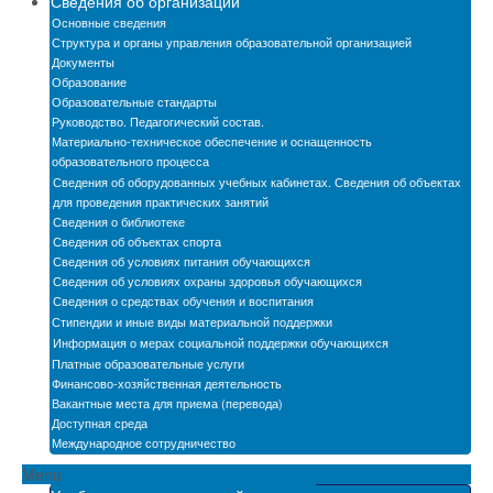
Сведения об организации
Новости
Основные сведения
Структура и органы управления образовательной организацией
Бассейн
Документы
Образование
Образовательные стандарты
Автошкола
Руководство. Педагогический состав.
Материально-техническое обеспечение и оснащенность
Мастерские
образовательного процесса
Сведения об оборудованных учебных кабинетах. Сведения об объектах
Обратная связь
для проведения практических занятий
Сведения о библиотеке
БПОО
Сведения об объектах спорта
Сведения об условиях питания обучающихся
Карта сайта
Сведения об условиях охраны здоровья обучающихся
Сведения о средствах обучения и воспитания
Электронная информационно-образовательная
Стипендии и иные виды материальной поддержки
среда
Информация о мерах социальной поддержки обучающихся
Платные образовательные услуги
Снижение бюрократической нагрузки на
Финансово-хозяйственная деятельность
педагогических работников
Вакантные места для приема (перевода)
Доступная среда
Международное сотрудничество
Menu