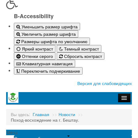
B-Accessibility
Уменьшить размер шрифта
Увеличить размер шрифта
Размеры шрифта по умолчанию
Яркий контраст
Темный контраст
Оттенки серого
Сбросить контраст
Клавиатурная навигация
Переключить подчеркивание
Версия для слабовидящих
Главная
Вы здесь:
Главная
>>
Новости
>>
Поход-восхождение на г. Бештау.
Абитуриенту-2026
Студенту
Menu