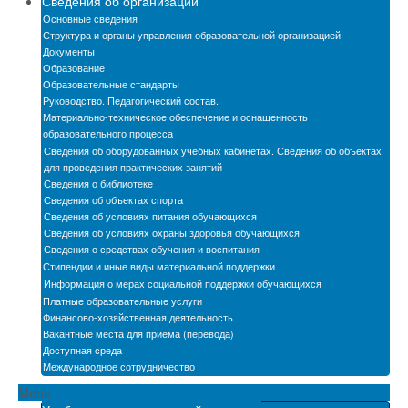
Сведения об организации
Новости
Основные сведения
Структура и органы управления образовательной организацией
Бассейн
Документы
Образование
Образовательные стандарты
Автошкола
Руководство. Педагогический состав.
Материально-техническое обеспечение и оснащенность
Мастерские
образовательного процесса
Сведения об оборудованных учебных кабинетах. Сведения об объектах
Обратная связь
для проведения практических занятий
Сведения о библиотеке
БПОО
Сведения об объектах спорта
Сведения об условиях питания обучающихся
Карта сайта
Сведения об условиях охраны здоровья обучающихся
Сведения о средствах обучения и воспитания
Электронная информационно-образовательная
Стипендии и иные виды материальной поддержки
среда
Информация о мерах социальной поддержки обучающихся
Платные образовательные услуги
Снижение бюрократической нагрузки на
Финансово-хозяйственная деятельность
педагогических работников
Вакантные места для приема (перевода)
Доступная среда
Международное сотрудничество
Menu