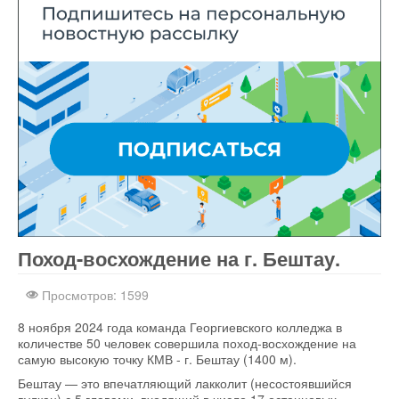
Поход-восхождение на г. Бештау.
Шаблоны для Joomla 3
здесь
Просмотров: 1599
8 ноября 2024 года команда Георгиевского колледжа в
количестве 50 человек совершила поход-восхождение на
самую высокую точку КМВ - г. Бештау (1400 м).
Бештау — это впечатляющий лакколит (несостоявшийся
вулкан) с 5 главами, входящий в число 17 останцовых