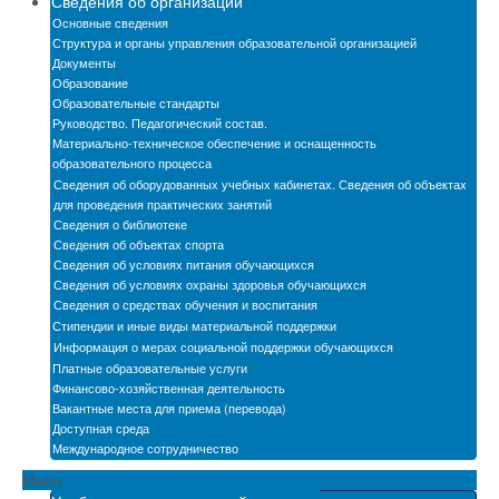
Сведения об организации
Новости
Основные сведения
Структура и органы управления образовательной организацией
Бассейн
Документы
Образование
Образовательные стандарты
Автошкола
Руководство. Педагогический состав.
Материально-техническое обеспечение и оснащенность
Мастерские
образовательного процесса
Сведения об оборудованных учебных кабинетах. Сведения об объектах
Обратная связь
для проведения практических занятий
Сведения о библиотеке
БПОО
Сведения об объектах спорта
Сведения об условиях питания обучающихся
Карта сайта
Сведения об условиях охраны здоровья обучающихся
Сведения о средствах обучения и воспитания
Электронная информационно-образовательная
Стипендии и иные виды материальной поддержки
среда
Информация о мерах социальной поддержки обучающихся
Платные образовательные услуги
Снижение бюрократической нагрузки на
Финансово-хозяйственная деятельность
педагогических работников
Вакантные места для приема (перевода)
Доступная среда
Международное сотрудничество
Menu