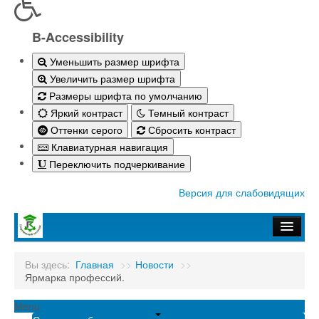
B-Accessibility
Уменьшить размер шрифта
Увеличить размер шрифта
Размеры шрифта по умолчанию
Яркий контраст
Темный контраст
Оттенки серого
Сбросить контраст
Клавиатурная навигация
Переключить подчеркивание
Версия для слабовидящих
Главная
Вы здесь:
Главная
>>
Новости
>>
Ярмарка профессий.
Абитуриенту-2026
Студенту
Menu