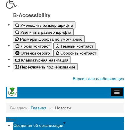
B-Accessibility
Уменьшить размер шрифта
Увеличить размер шрифта
Размеры шрифта по умолчанию
Яркий контраст
Темный контраст
Оттенки серого
Сбросить контраст
Клавиатурная навигация
Переключить подчеркивание
Версия для слабовидящих
Главная
Вы здесь:
Главная
>>
Новости
Абитуриенту-2026
Menu
Студенту
Сведения об организации