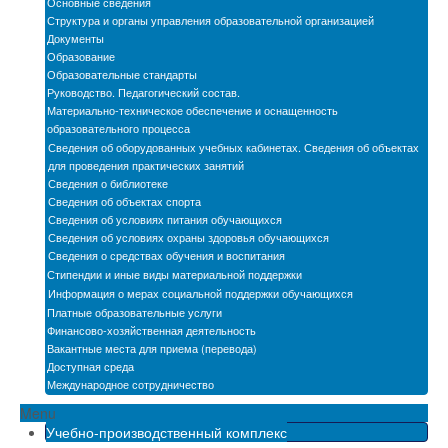
Основные сведения
Новости
Структура и органы управления образовательной организацией
Документы
Бассейн
Образование
Образовательные стандарты
Руководство. Педагогический состав.
Автошкола
Материально-техническое обеспечение и оснащенность
образовательного процесса
Мастерские
Сведения об оборудованных учебных кабинетах. Сведения об объектах
для проведения практических занятий
Обратная связь
Сведения о библиотеке
Сведения об объектах спорта
БПОО
Сведения об условиях питания обучающихся
Сведения об условиях охраны здоровья обучающихся
Карта сайта
Сведения о средствах обучения и воспитания
Стипендии и иные виды материальной поддержки
Электронная информационно-образовательная
Информация о мерах социальной поддержки обучающихся
среда
Платные образовательные услуги
Финансово-хозяйственная деятельность
Снижение бюрократической нагрузки на
Вакантные места для приема (перевода)
педагогических работников
Доступная среда
Международное сотрудничество
Menu
Учебно-производственный комплекс