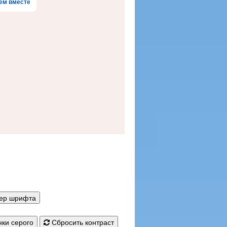
ем вместе
мер шрифта
ки серого
Сбросить контраст