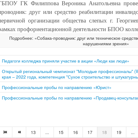
ГБПОУ ГК Филиппова Вероника Анатольевна провел
проводник: друг или средство реабилитации инвалид
первичной организации общества слепых г. Георги
рамках профориентационной деятельности БПОО колл
Подробнее: «Собака-проводник: друг или техническое средст
нарушениями зрения»
Педагоги колледжа приняли участие в акции «Люди как люди»
Открытый региональный чемпионат "Молодые профессионалы" (Wor
края – 2022 года, компетенция "Сухое строительство и штукатурн
Профессиональные пробы по направлению «Юрист»
Профессиональные пробы по направлению «Продавец-консульта
13
...
15
16
17
18
19
...