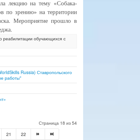
а лекцию на тему «Собака-
ов по зрению» на территории
евска. Мероприятие прошло в
еджа.
во реабилитации обучающихся с
ldSkills Russia) Ставропольского
ые работы"
нт»
Страница 18 из 54
21
22