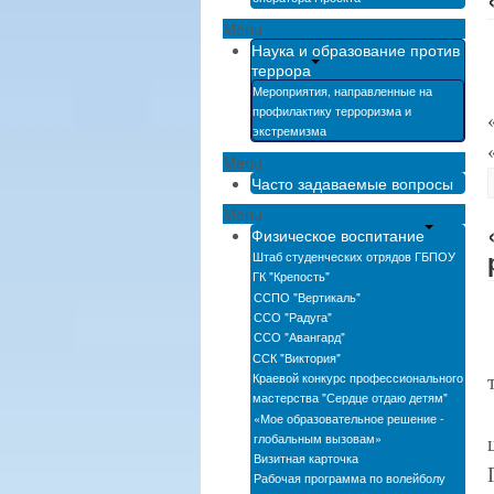
Menu
Наука и образование против
террора
Мероприятия, направленные на
профилактику терроризма и
экстремизма
Menu
Часто задаваемые вопросы
Menu
Физическое воспитание
Штаб студенческих отрядов ГБПОУ
ГК "Крепость"
ССПО "Вертикаль"
ССО "Радуга"
ССО "Авангард"
ССК "Виктория"
Краевой конкурс профессионального
мастерства "Сердце отдаю детям"
«Мое образовательное решение -
глобальным вызовам»
Визитная карточка
Рабочая программа по волейболу