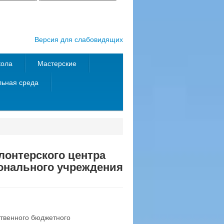
Версия для слабовидящих
кола
Мастерские
ьная среда
лонтерского центра
онального учреждения
ственного бюджетного