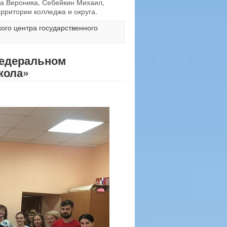
а Вероника, Себейкин Михаил,
ерритории колледжа и округа.
ого центра государственного
федеральном
кола»