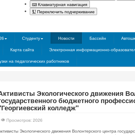
Клавиатурная навигация
Переключить подчеркивание
26
Студенту
Новости
Бассейн
Автош
Карта сайта
Электронная информационно-образовател
зки на педагогических работников
ttp://nachodki.ru/
Активисты Экологического движения Во
государственного бюджетного професси
"Георгиевский колледж"
Просмотров: 2026
Активисты Экологического движения Волонтерского центра государ