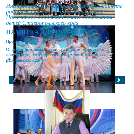
Инструкция по регистрации личного кабинета
родителя (законного представителя) в
Навигаторе дополнительного образования
детей Ставропольского края
ПАМЯТКА ДЛЯ ПЕДАГОГОВ
Презентация
Опрос родительской общественности по доступности
дополнительного образования (Навигатор - https://
р26.навигатор.дети)
Назад
Вперёд