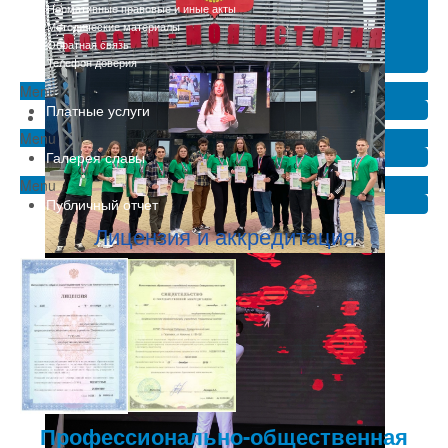
Нормативные правовые и иные акты
Методические материалы
Обратная связь
Телефон доверия
Menu
Платные услуги
Menu
Галерея славы
Menu
Публичный отчет
Лицензия и аккредитация
Профессионально-общественная