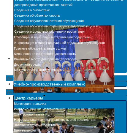
для проведения практических занятий
Сведения о библиотеке
Сведения об объектах спорта
Сведения об условиях питания обучающихся
Сведения об условиях охраны здоровья обучающихся
Сведения о средствах обучения и воспитания
Стипендии и иные виды материальной поддержки
Информация о мерах социальной поддержки обучающихся
Платные образовательные услуги
Финансово-хозяйственная деятельность
Вакантные места для приема (перевода)
Доступная среда
Международное сотрудничество
Menu
Учебно-производственный комплекс
Menu
Центр карьеры
Мониторинг и анализ
Информационные материалы
Электронная газета
Неформальная (теневая) занятость и её последствия
Заявки на трудоустройство
Банк вакансий