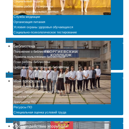
Социальный педагог
Планы работы, программы
Защита персональных данных
Служба медиации
Организация питания
Условия охраны здоровья обучающихся
Социально-психологическое тестирование
Menu
Библиотека
Положение о библиотеке
Правила пользования библиотекой
План работы библиотеки
Цифровые (электронные) библиотеки
Menu
Мой профсоюз
Коллективный договор
Кодекс профессиональной этики
Новости ПО
Документы ПО
Ресурсы ПО
Специальная оценка условий труда
Menu
Противодействие коррупции