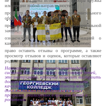
не выходя из дома возможность выбора кружка
или секции любой направленности;
просмотр каталога организаций дополнительного
образования Ставропольского края;
просмотр программы и подачу предварительной
заявки;
ознакомление с подробной информацией о
каждой программе с фото и иллюстрациями;
право оставить отзывы о программе, а также
просмотр отзывов и оценок, которые оставляют
родители.
Навигатор – это не просто нововведение
системы дополнительного образования детей,
это инструмент, который позволит выстроить
доступность и вариативность, повысить
качество и конкурентоспособность всех
дополнительных общеобразовательных
программ, реализуемых в крае для детей и
родителей.