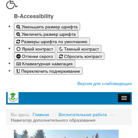
B-Accessibility
Уменьшить размер шрифта
Увеличить размер шрифта
Размеры шрифта по умолчанию
Яркий контраст
Темный контраст
Оттенки серого
Сбросить контраст
Клавиатурная навигация
Переключить подчеркивание
Версия для слабовидящих
Главная
Вы здесь:
Главная
>>
Воспитательная работа
>>
Навигатор дополнительного образования
Абитуриенту-2026
Студенту