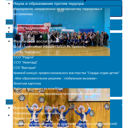
Наука и образование против террора
Мероприятия, направленные на профилактику терроризма и
экстремизма
Menu
Часто задаваемые вопросы
Menu
Физическое воспитание
Штаб студенческих отрядов ГБПОУ ГК "Крепость"
ССПО "Вертикаль"
ССО "Радуга"
ССО "Авангард"
ССК "Виктория"
Краевой конкурс профессионального мастерства "Сердце отдаю детям"
«Мое образовательное решение - глобальным вызовам»
Визитная карточка
Рабочая программа по волейболу
Сведения о качестве реализации программы по волейболу
Menu
Воспитательная работа
Информационная безопасность
Педагог-психолог
Памятки для обучающихся и их родителей (законных представителей)