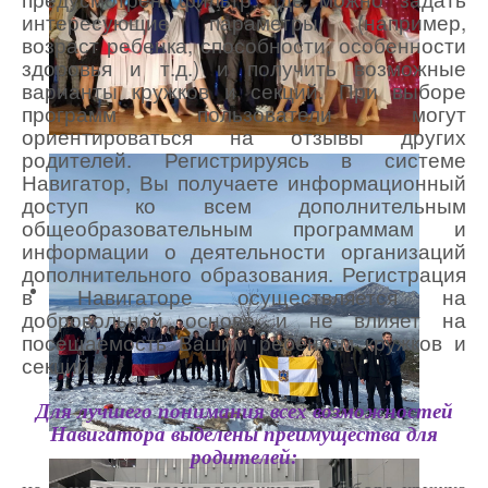
интересующие параметры (например,
возраст ребенка, способности, особенности
здоровья и т.д.) и получить возможные
варианты кружков и секций. При выборе
программ пользователи могут
ориентироваться на отзывы других
родителей. Регистрируясь в системе
Навигатор, Вы получаете информационный
доступ ко всем дополнительным
общеобразовательным программам и
информации о деятельности организаций
дополнительного образования. Регистрация
в Навигаторе осуществляется на
добровольной основе и не влияет на
посещаемость Вашим ребенком кружков и
секций.
Для лучшего понимания всех возможностей
Навигатора выделены преимущества для
родителей: