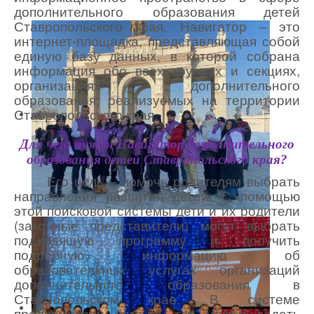
дополнительного образования детей
Ставропольского края. Навигатор – это
интернет-площадка, представляющая собой
единую базу данных, в которой собрана
информация обо всех кружках и секциях,
организациях дополнительного
образования, реализуемых на территории
Ставропольского края.
Для чего нужен Навигатор
дополнительного
образования детей Ставропольского края
?
Его цель – помочь родителям выбрать
направления развития детей. С помощью
этой поисковой системы дети и их родители
(законные представители) могут выбрать
подходящую программу и получить
подробную информацию об
образовательных услугах организаций
дополнительного образования в
Ставропольском крае. В системе
предусмотрен фильтр, где можно задать