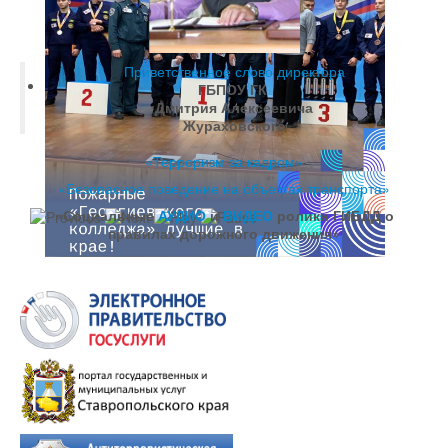
Приветственное слово директора
ГБПОУ ГК
Дмитрия Алексеевича
Жураховского
«Терроризм за кадром»
«Безопасное поведение на объектах транспорта»
«Социальные
АУДИО
и
ВИДЕО
ролики ГИБДД о
правилах дорожного движения»