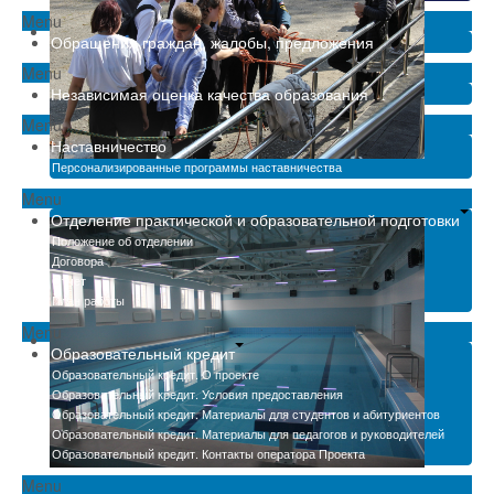
Menu
Обращения граждан, жалобы, предложения
Menu
Независимая оценка качества образования
Menu
Наставничество
Персонализированные программы наставничества
Menu
Отделение практической и образовательной подготовки
Положение об отделении
Договора
Отчет
План работы
Menu
Образовательный кредит
Образовательный кредит. О проекте
Образовательный кредит. Условия предоставления
Образовательный кредит. Материалы для студентов и абитуриентов
Образовательный кредит. Материалы для педагогов и руководителей
Образовательный кредит. Контакты оператора Проекта
Menu