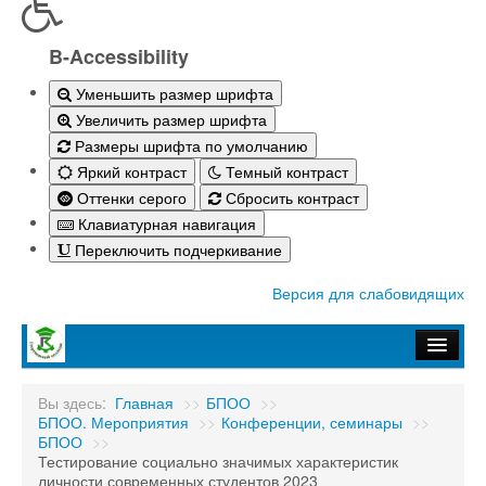
B-Accessibility
Уменьшить размер шрифта
Увеличить размер шрифта
Размеры шрифта по умолчанию
Яркий контраст
Темный контраст
Оттенки серого
Сбросить контраст
Клавиатурная навигация
Переключить подчеркивание
Версия для слабовидящих
Главная
Вы здесь:
Главная
>>
БПОО
>>
БПОО. Мероприятия
>>
Конференции, семинары
>>
Абитуриенту-2026
БПОО
>>
Тестирование социально значимых характеристик
Студенту
личности современных студентов 2023