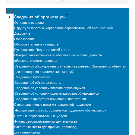
Новости
Menu
Сведения об организации
Бассейн
Основные сведения
Структура и органы управления образовательной организацией
Автошкола
Документы
Образование
Мастерские
Образовательные стандарты
Руководство. Педагогический состав.
Обратная связь
Материально-техническое обеспечение и оснащенность
образовательного процесса
БПОО
Сведения об оборудованных учебных кабинетах. Сведения об объектах
для проведения практических занятий
Карта сайта
Сведения о библиотеке
Сведения об объектах спорта
Электронная информационно-образовательная
Сведения об условиях питания обучающихся
среда
Сведения об условиях охраны здоровья обучающихся
Сведения о средствах обучения и воспитания
Снижение бюрократической нагрузки на
Стипендии и иные виды материальной поддержки
педагогических работников
Информация о мерах социальной поддержки обучающихся
Платные образовательные услуги
Финансово-хозяйственная деятельность
Вакантные места для приема (перевода)
Доступная среда